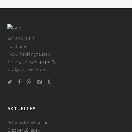
AC JUWELIER
Löhrhof 8
45657 Recklinghausen
Tel. +49 (0) 2361 4048065
info@ac-juwelier.de
AKTUELLES
AC Juwelier ist online!
Oktober 18, 2015