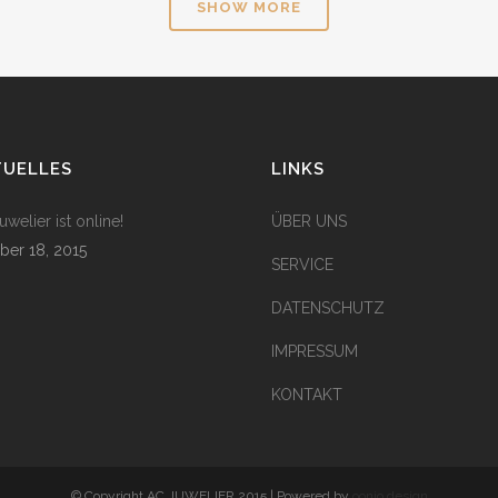
SHOW MORE
ZOOM
VIEW
ZOOM
VIE
TUELLES
LINKS
welier ist online!
ÜBER UNS
ber 18, 2015
SERVICE
DATENSCHUTZ
IMPRESSUM
KONTAKT
© Copyright AC JUWELIER 2015 | Powered by
oonio design