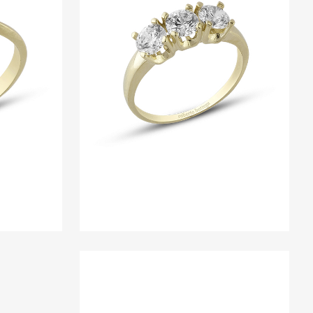
RING 5
Ringe
W
ZOOM
VIEW