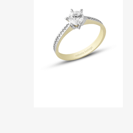
W
RING 1
Ringe
ZOOM
VIEW
ARMREIF 9
Armreif