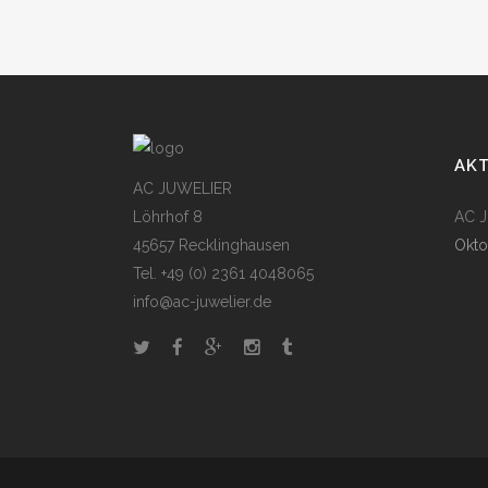
ZOOM
VIEW
AK
AC JUWELIER
Löhrhof 8
AC Ju
45657 Recklinghausen
Okto
Tel. +49 (0) 2361 4048065
info@ac-juwelier.de