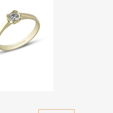
ZOOM
VIE
RING 3
Ringe
ZOOM
VIEW
ARMREIF 11
ARMREIF 10
Armreif
Armreif