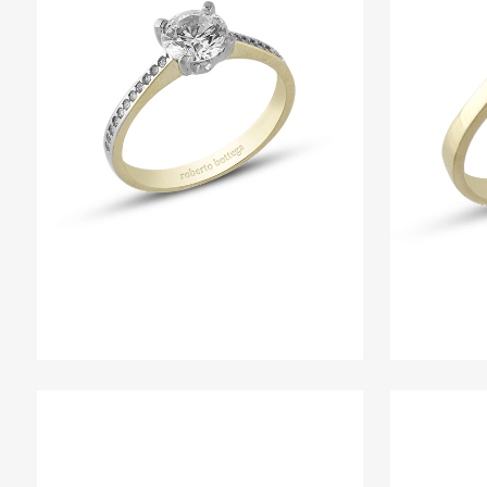
RING 8
Ringe
ZOOM
VIEW