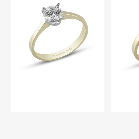
RING 4
Ringe
ZOOM
VIEW
ARMREIF 12
Armreif