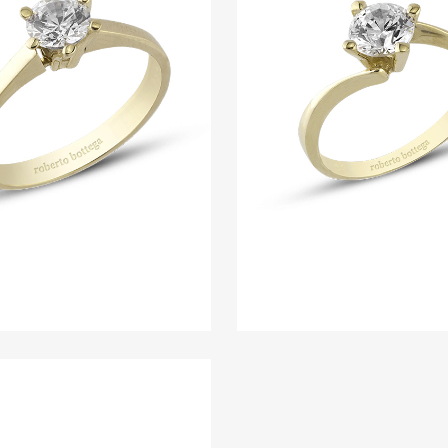
RING 7
RING 6
Ringe
Ringe
ZOOM
VIEW
ZOOM
VIE
RING 2
Ringe