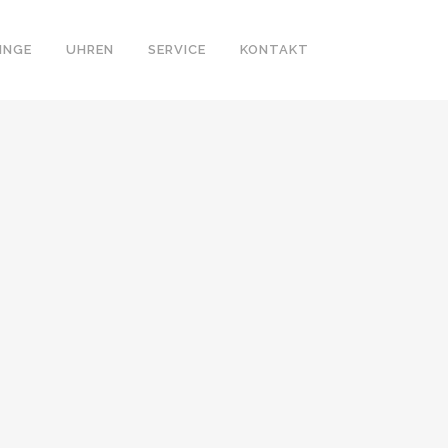
INGE
UHREN
SERVICE
KONTAKT