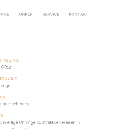
INGE
UHREN
SERVICE
KONTAKT
TIKEL-NR.
-OR12
TEGORIE
rringe
GS
rringe, schmuck
FO
hwertige Ohrringe zu attraktiven Preisen in