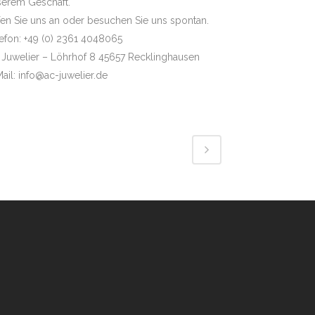
serem Geschäft.
en Sie uns an oder besuchen Sie uns spontan.
efon: +49 (0) 2361 4048065
 Juwelier – Löhrhof 8 45657 Recklinghausen
ail: info@ac-juwelier.de