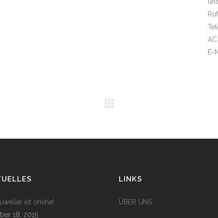
un
Ruf
Tel
AC
E-M
TUELLES
LINKS
welier ist online!
ÜBER UNS
ber 18, 2015