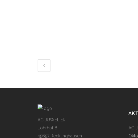
AK
AC JUWELIER
Löhrhof 8
AC Ju
45657 Recklinghausen
Okto