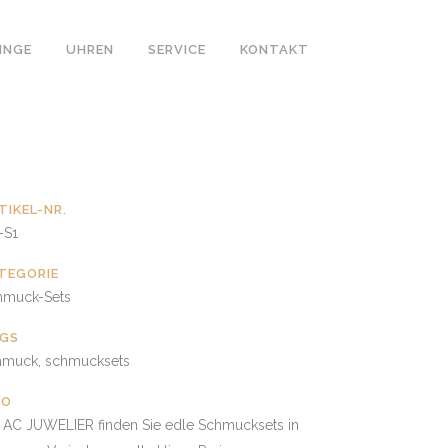
INGE
UHREN
SERVICE
KONTAKT
TIKEL-NR.
-S1
TEGORIE
hmuck-Sets
GS
hmuck, schmucksets
FO
i AC JUWELIER finden Sie edle Schmucksets in