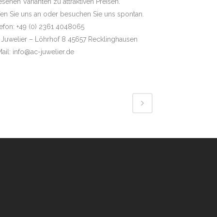
esenen Varianten zu attraktiven Preisen.
en Sie uns an oder besuchen Sie uns spontan.
efon: +49 (0) 2361 4048065
 Juwelier – Löhrhof 8 45657 Recklinghausen
ail: info@ac-juwelier.de