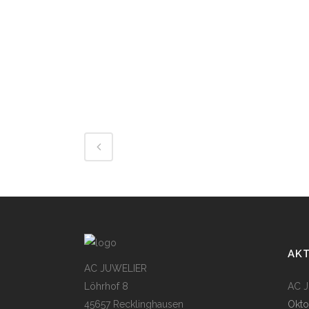
AK
AC JUWELIER
Löhrhof 8
AC Ju
45657 Recklinghausen
Okto