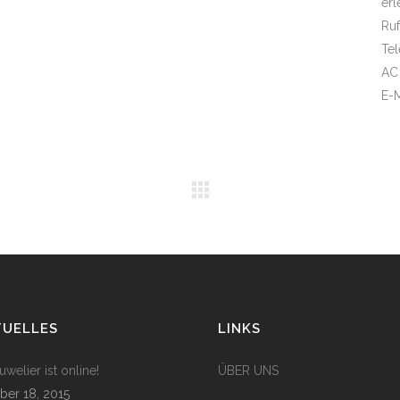
erl
Ruf
Tel
AC
E-M
TUELLES
LINKS
welier ist online!
ÜBER UNS
ber 18, 2015